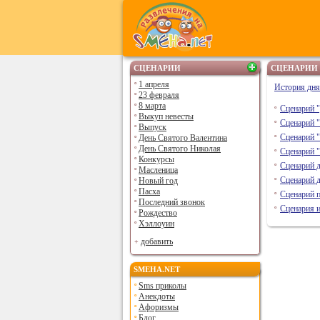
СЦЕНАРИИ
СЦЕНАРИИ 
1 апреля
История дня
23 февраля
8 марта
Сценарий
Выкуп невесты
Сценарий "
Выпуск
Сценарий 
День Святого Валентина
День Святого Николая
Сценарий 
Конкурсы
Сценарий 
Масленица
Сценарий д
Новый год
Пасха
Сценарий п
Последний звонок
Сценария и
Рождество
Хэллоуин
добавить
SMEHA.NET
Sms приколы
Анекдоты
Афоризмы
Блог