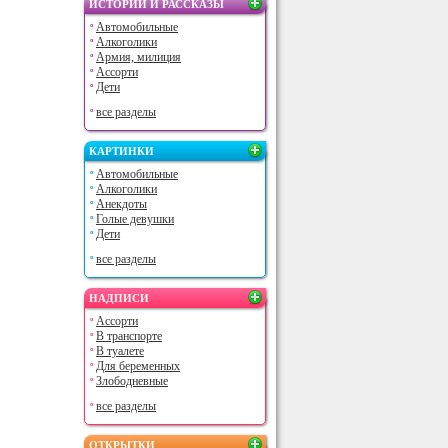
ИСТОРИИ И РАССКАЗЫ
Автомобильные
Алкоголики
Армия, милиция
Ассорти
Дети
все разделы
КАРТИНКИ
Автомобильные
Алкоголики
Анекдоты
Голые девушки
Дети
все разделы
НАДПИСИ
Ассорти
В транспорте
В туалете
Для беременных
Злободневные
все разделы
ОТКРЫТКИ