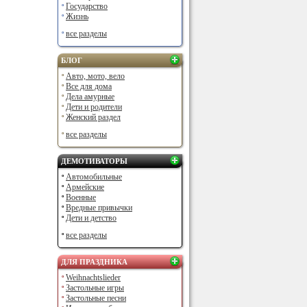
Государство
Жизнь
все разделы
БЛОГ
Авто, мото, вело
Все для дома
Дела амурные
Дети и родители
Женский раздел
все разделы
ДЕМОТИВАТОРЫ
Автомобильные
Армейские
Военные
Вредные привычки
Дети и детство
все разделы
ДЛЯ ПРАЗДНИКА
Weihnachtslieder
Застольные игры
Застольные песни