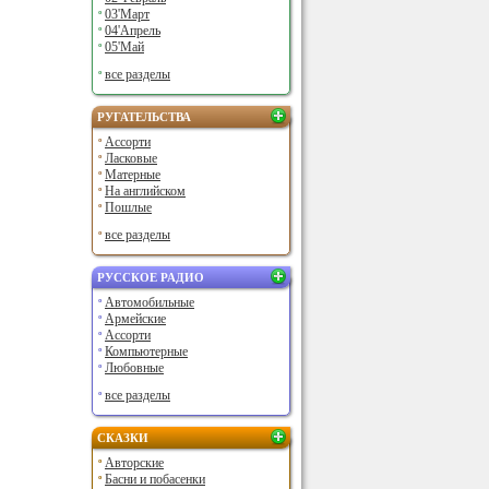
03'Март
04'Апрель
05'Май
все разделы
РУГАТЕЛЬСТВА
Ассорти
Ласковые
Матерные
На английском
Пошлые
все разделы
РУССКОЕ РАДИО
Автомобильные
Армейские
Ассорти
Компьютерные
Любовные
все разделы
СКАЗКИ
Авторские
Басни и побасенки