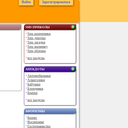
Войти
Зарегистрироваться
SMS ПРИКОЛЫ
Sms валентинки
Sms девочке
Sms загадки
Sms мальчику
Sms обломы
все разделы
АНЕКДОТЫ
Автомобильные
Алкоголики
Бабушки
Блондинки
Братки
все разделы
АФОРИЗМЫ
Бизнес
Воспитание
Гостеприимство