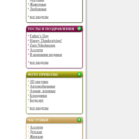
Животные
Любовные
все разделы
ТОСТЫ И ПОЗДРАВЛЕНИЯ
Father’s Day
Happy Thanksgiving!
Zum Nikolaustag
Ассорти
В компании медиков
все разделы
ФОТО ПРИКОЛЫ
3D рисунки
Автомобильные
Армия, военные
Блондинки
Боди арт
все разделы
ЧАСТУШКИ
Ассорти
Детские
Женские