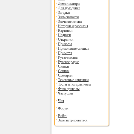
Демотиваторы
Для праздника
Загадки
Знаменитости
Значение имени
Истории и рассказы
Картинки
Надписи
Открытки
Приколы
Прикольные стишки
Приметы
Ругательства
Русское радио
Сказки
Сонник
Сценарии
Текстовые картинки
Тосты и поздравления
Фото приколы
Частушки
Чат
Форум
Войти
Зарегистрироваться