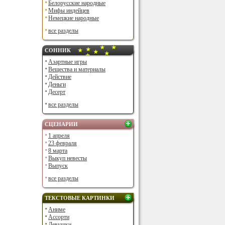
Белорусские народные
Мифы индейцев
Немецкие народные
все разделы
СОННИК
Азартные игры
Вещества и материалы
Действие
Деньги
Десерт
все разделы
СЦЕНАРИИ
1 апреля
23 февраля
8 марта
Выкуп невесты
Выпуск
все разделы
ТЕКСТОВЫЕ КАРТИНКИ
Аниме
Ассорти
Девушки