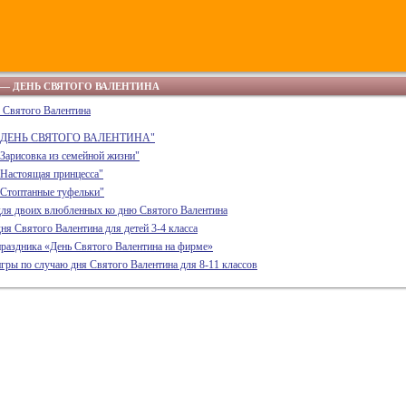
— ДЕНЬ СВЯТОГО ВАЛЕНТИНА
 Святого Валентина
 "ДЕНЬ СВЯТОГО ВАЛЕНТИНА"
Зарисовка из семейной жизни"
"Настоящая принцесса"
"Стоптанные туфельки"
для двоих влюбленных ко дню Святого Валентина
ня Святого Валентина для детей 3-4 класса
раздника «День Святого Валентина на фирме»
гры по случаю дня Святого Валентина для 8-11 классов