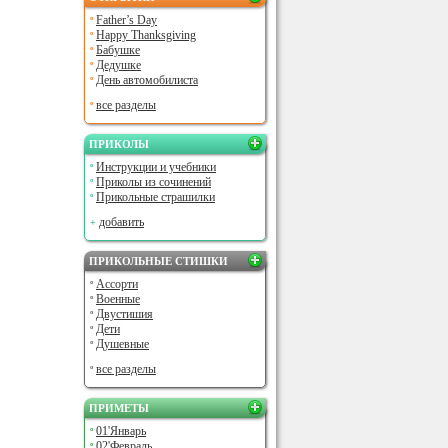
Father’s Day
Happy Thanksgiving
Бабушке
Дедушке
День автомобилиста
все разделы
ПРИКОЛЫ
Инструкции и учебники
Приколы из сочинений
Прикольные страшилки
добавить
ПРИКОЛЬНЫЕ СТИШКИ
Ассорти
Военные
Двустишия
Дети
Душевные
все разделы
ПРИМЕТЫ
01'Январь
02'Февраль