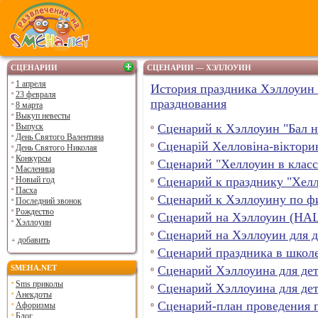
СЦЕНАРИИ
СЦЕНАРИИ — ХЭЛЛОУИН
1 апреля
История праздника Хэллоуин 
23 февраля
празднования
8 марта
Выкуп невесты
Выпуск
Cценарий к Хэллоуин "Бал н
День Святого Валентина
Сценарій Хелловіна-віктори
День Святого Николая
Конкурсы
Сценарий "Хеллоуин в класс
Масленица
Новый год
Сценарий к празднику "Хелл
Пасха
Сценарий к Хэллоуину по ф
Последний звонок
Рождество
Сценарий на Хэллоуин (HA
Хэллоуин
Сценарий на Хэллоуин для д
добавить
Сценарий праздника в школе
SMEHA.NET
Сценарий Хэллоуина для дет
Sms приколы
Сценарий Хэллоуина для дет
Анекдоты
Сценарий-план проведения 
Афоризмы
Блог