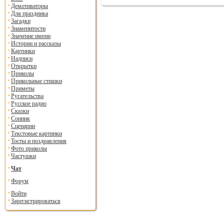
Демотиваторы
Для праздника
Загадки
Знаменитости
Значение имени
Истории и рассказы
Картинки
Надписи
Открытки
Приколы
Прикольные стишки
Приметы
Ругательства
Русское радио
Сказки
Сонник
Сценарии
Текстовые картинки
Тосты и поздравления
Фото приколы
Частушки
Чат
Форум
Войти
Зарегистрироваться