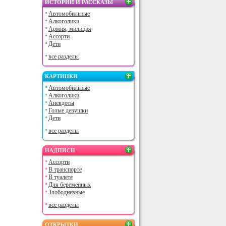
ИСТОРИИ И РАССКАЗЫ
Автомобильные
Алкоголики
Армия, милиция
Ассорти
Дети
все разделы
КАРТИНКИ
Автомобильные
Алкоголики
Анекдоты
Голые девушки
Дети
все разделы
НАДПИСИ
Ассорти
В транспорте
В туалете
Для беременных
Злободневные
все разделы
ОТКРЫТКИ