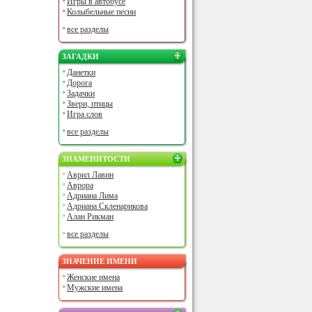
Игры в автобусе
Колыбельные песни
все разделы
ЗАГАДКИ
Данетки
Дорога
Задачки
Звери, птицы
Игра слов
все разделы
ЗНАМЕНИТОСТИ
Аврил Лавин
Аврора
Адриана Лима
Адриана Скленарикова
Алан Рикман
все разделы
ЗНАЧЕНИЕ ИМЕНИ
Женские имена
Мужские имена