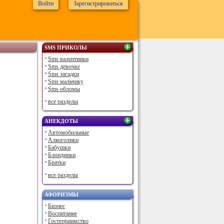
Войти
Зарегистрироваться
SMS ПРИКОЛЫ
Sms валентинки
Sms девочке
Sms загадки
Sms мальчику
Sms обломы
все разделы
АНЕКДОТЫ
Автомобильные
Алкоголики
Бабушки
Блондинки
Братки
все разделы
АФОРИЗМЫ
Бизнес
Воспитание
Гостеприимство