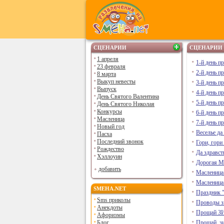
СЦЕНАРИИ
СЦЕНАРИИ
1 апреля
1-й день п
23 февраля
2-й день п
8 марта
Выкуп невесты
3-й день п
Выпуск
4-й день п
День Святого Валентина
5-й день п
День Святого Николая
Конкурсы
6-й день п
Масленица
7-й день п
Новый год
Веселье да
Пасха
Последний звонок
Гори, гори
Рождество
Да здравст
Хэллоуин
Дорогая
добавить
Масленица 
Масленица 
SMEHA.NET
Праздник 
Sms приколы
Проводы 
Анекдоты
Прощай З
Афоризмы
Блог
Прощай, з