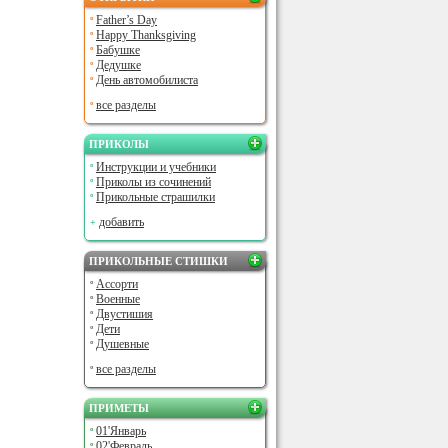
Father’s Day
Happy Thanksgiving
Бабушке
Дедушке
День автомобилиста
все разделы
ПРИКОЛЫ
Инструкции и учебники
Приколы из сочинений
Прикольные страшилки
добавить
ПРИКОЛЬНЫЕ СТИШКИ
Ассорти
Военные
Двустишия
Дети
Душевные
все разделы
ПРИМЕТЫ
01'Январь
02'Февраль