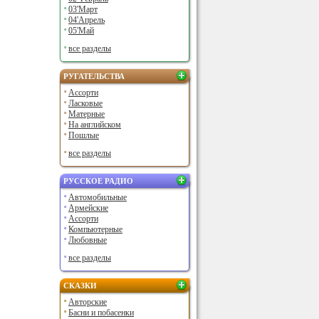
03'Март
04'Апрель
05'Май
все разделы
РУГАТЕЛЬСТВА
Ассорти
Ласковые
Матерные
На английском
Пошлые
все разделы
РУССКОЕ РАДИО
Автомобильные
Армейские
Ассорти
Компьютерные
Любовные
все разделы
СКАЗКИ
Авторские
Басни и побасенки