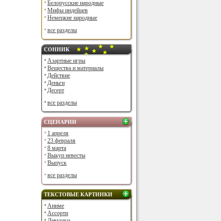
Белорусские народные
Мифы индейцев
Немецкие народные
все разделы
СОННИК
Азартные игры
Вещества и материалы
Действие
Деньги
Десерт
все разделы
СЦЕНАРИИ
1 апреля
23 февраля
8 марта
Выкуп невесты
Выпуск
все разделы
ТЕКСТОВЫЕ КАРТИНКИ
Аниме
Ассорти
Девушки