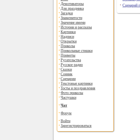
Демотиваторы
Сценарий 
Для праздника
Загадки
Знаменитости
Значение имени
Истории и рассказы
Картинки
Надписи
Открытки
Приколы
Прикольные стишки
Приметы
Ругательства
Русское радио
Сказки
Сонник
Сценарии
Текстовые картинки
Тосты и поздравления
Фото приколы
Частушки
Чат
Форум
Войти
Зарегистрироваться