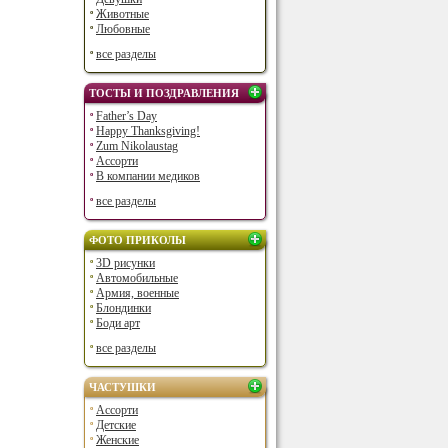
Животные
Любовные
все разделы
ТОСТЫ И ПОЗДРАВЛЕНИЯ
Father’s Day
Happy Thanksgiving!
Zum Nikolaustag
Ассорти
В компании медиков
все разделы
ФОТО ПРИКОЛЫ
3D рисунки
Автомобильные
Армия, военные
Блондинки
Боди арт
все разделы
ЧАСТУШКИ
Ассорти
Детские
Женские