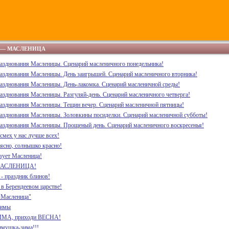
 — МАСЛЕНИЦА
разднования Масленицы. Сценарий масленичного понедельника!
разднования Масленицы. День заигрышей. Сценарий масленичного вторника!
разднования Масленицы. День-лакомка. Сценарий масленичной среды!
разднования Масленицы. Разгуляй-день. Сценарий масленичного четверга!
разднования Масленицы. Тещин вечер. Сценарий масленичной пятницы!
разднования Масленицы. Золовкины посиделки. Сценарий масленичной субботы!
разднования Масленицы. Прощеный день. Сценарий масленичного воскресенья!
 смех у нас лучше всех!
 ясно, солнышко красно!
вует Масленица!
 МАСЛЕНИЦА!
- праздник блинов!
в Берендеевом царстве!
"Масленица"
зимы
ИМА, приходи ВЕСНА!
имушка-зима!!!