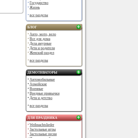
Государство
Жизнь
все разделы
БЛОГ
Авто, мото, вело
Все для дома
Дела амурные
Дети и родители
Женский раздел
все разделы
ДЕМОТИВАТОРЫ
Автомобильные
Армейские
Военные
Вредные привычки
Дети и детство
все разделы
ДЛЯ ПРАЗДНИКА
Weihnachtslieder
Застольные игры
Застольные песни