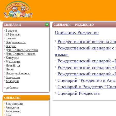
СЦЕНАРИИ
СЦЕНАРИИ — РОЖДЕСТВО
1 апреля
Описание: Рождество
23 февраля
8 марта
Рождественский вечер на ан
Выкуп невесты
Выпуск
Рождественский сценарий c 
День Святого Валентина
языков
День Святого Николая
Конкурсы
Рождественский сценарий «
Масленица
Новый год
Рождественский сценарий
Пасха
Рождественский сценарий «
Последний звонок
Рождество
Сценарий "Рождество в Анг
Хэллоуин
Сценарий к Рождеству “Спат
добавить
Сценарий Рождества
SMEHA.NET
Sms приколы
Анекдоты
Афоризмы
Блог