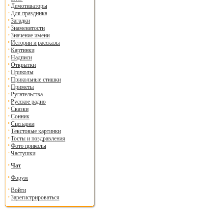
Демотиваторы
Для праздника
Загадки
Знаменитости
Значение имени
Истории и рассказы
Картинки
Надписи
Открытки
Приколы
Прикольные стишки
Приметы
Ругательства
Русское радио
Сказки
Сонник
Сценарии
Текстовые картинки
Тосты и поздравления
Фото приколы
Частушки
Чат
Форум
Войти
Зарегистрироваться