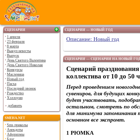
СЦЕНАРИИ
СЦЕНАРИИ — НОВЫЙ ГОД
1 апреля
Описание: Новый год
23 февраля
8 марта
Выкуп невесты
Выпуск
СЦЕНАРИИ — СЦЕНАРИИ НА НОВЫЙ ГОД.
День Святого Валентина
День Святого Николая
Сценарий празднования 
Конкурсы
Масленица
коллектива от 10 до 50 
Новый год
Пасха
Перед проведением новогодне
Последний звонок
сувениров, для будущих конк
Рождество
Хэллоуин
будет участвовать, подобра
добавить
остальном, смотреть по об
для минимума запоминания т
SMEHA.NET
основном все экспромт.
Sms приколы
Анекдоты
1 РЮМКА
Афоризмы
Блог