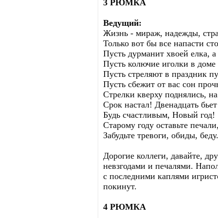
3 РЮМКА
Ведущий:
Жизнь - мираж, надежды, стр
Только вот бы все напасти ст
Пусть дурманит хвоей елка, а 
Пусть колючие иголки в доме 
Пусть стреляют в праздник п
Пусть сбежит от вас сон про
Стрелки кверху поднялись, н
Срок настал! Двенадцать бьет
Будь счастливым, Новый год!
Старому году оставьте печали
Забудьте тревоги, обиды, беду
Дорогие коллеги, давайте, др
невзгодами и печалями. Напол
с последними каплями игристо
покинут.
4 РЮМКА