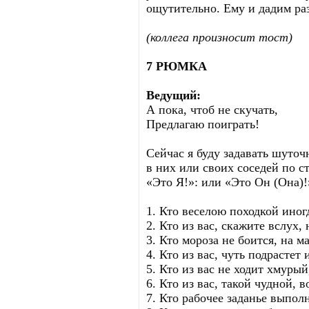
ощутительно. Ему и дадим ра
(коллега произносит тост)
7 РЮМКА
Ведущий:
А пока, чтоб не скучать,
Предлагаю поиграть!
Сейчас я буду задавать шуточ
в них или своих соседей по ст
«Это Я!»: или «Это Он (Она)!
1. Кто веселою походкой иног
2. Кто из вас, скажите вслух,
3. Кто мороза не боится, на 
4. Кто из вас, чуть подрастет
5. Кто из вас не ходит хмуры
6. Кто из вас, такой чудной, 
7. Кто рабочее заданье выпол