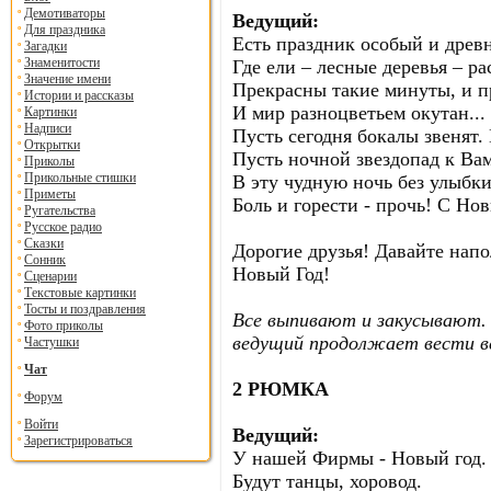
Демотиваторы
Ведущий:
Для праздника
Есть праздник особый и древн
Загадки
Знаменитости
Где ели – лесные деревья – ра
Значение имени
Прекрасны такие минуты, и пр
Истории и рассказы
И мир разноцветьем окутан...
Картинки
Надписи
Пусть сегодня бокалы звенят.
Открытки
Пусть ночной звездопад к Вам
Приколы
Прикольные стишки
В эту чудную ночь без улыбки
Приметы
Боль и горести - прочь! С Нов
Ругательства
Русское радио
Сказки
Дорогие друзья! Давайте нап
Сонник
Новый Год!
Сценарии
Текстовые картинки
Тосты и поздравления
Все выпивают и закусывают.
Фото приколы
ведущий продолжает вести в
Частушки
Чат
2 РЮМКА
Форум
Войти
Ведущий:
Зарегистрироваться
У нашей Фирмы - Новый год.
Будут танцы, хоровод.