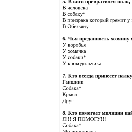
5. В кого превратился волк,
В человека
В собаку*
В призрака который гремит у 
В Обезьяну
6. Чья преданность хозяину
У воробья
У хомячка
У собаки*
У крокодильчика
7. Кто всегда принесет палку
Гаишник
Собака*
Крыса
Друг
8. Кто помогает милиции на
Я!!! Я ПОМОГУ!!!
Собака*
Милиционеры