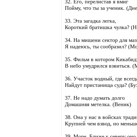
32. Его, перелистав я вмиг
Пойму, что ты за ученик. (Дн
33. Эта загадка легка,
Короткий братишка чулка? (Н
34. На мишени сектор для маз
Я надеюсь, ты сообразил? (М
35. Фильм в котором Кикабид
В небо умудрился взвиться. 
36. Участок водный, где всегд
Найдут пристанища суда? (Бу
37. Не надо думать долго
Домашняя метелка. (Веник)
38. Она у нас в войсках трад
Крупней чем взвод, но меньше
39. Море. Ближе к северу оно