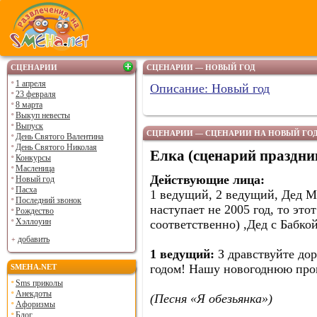
СЦЕНАРИИ
СЦЕНАРИИ — НОВЫЙ ГОД
1 апреля
Описание: Новый год
23 февраля
8 марта
Выкуп невесты
Выпуск
СЦЕНАРИИ — СЦЕНАРИИ НА НОВЫЙ ГОД.
День Святого Валентина
День Святого Николая
Елка (сценарий праздни
Конкурсы
Масленица
Действующие лица:
Новый год
Пасха
1 ведущий, 2 ведущий, Дед Мо
Последний звонок
наступает не 2005 год, то это
Рождество
Хэллоуин
соответственно) ,Дед с Бабкой
добавить
1 ведущий:
З дравствуйте дор
годом! Нашу новогоднюю про
SMEHA.NET
Sms приколы
Анекдоты
(Песня «Я обезьянка»)
Афоризмы
Блог