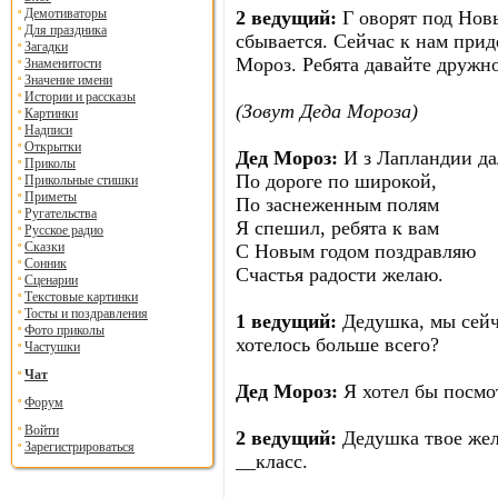
Демотиваторы
2 ведущий:
Г оворят под Новы
Для праздника
сбывается. Сейчас к нам прид
Загадки
Мороз. Ребята давайте дружно
Знаменитости
Значение имени
Истории и рассказы
(Зовут Деда Мороза)
Картинки
Надписи
Открытки
Дед Мороз:
И з Лапландии да
Приколы
По дороге по широкой,
Прикольные стишки
Приметы
По заснеженным полям
Ругательства
Я спешил, ребята к вам
Русское радио
Сказки
С Новым годом поздравляю
Сонник
Счастья радости желаю.
Сценарии
Текстовые картинки
Тосты и поздравления
1 ведущий:
Дедушка, мы сейча
Фото приколы
хотелось больше всего?
Частушки
Чат
Дед Мороз:
Я хотел бы посмо
Форум
Войти
2 ведущий:
Дедушка твое жела
Зарегистрироваться
__класс.