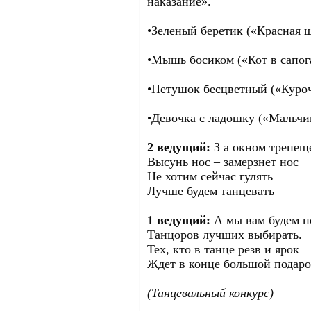
наказание».
•Зеленый беретик («Красная 
•Мышь босиком («Кот в сапог
•Петушок бесцветный («Куроч
•Девочка с ладошку («Мальчи
2 ведущий:
З а окном трепещ
Высунь нос – замерзнет нос
Не хотим сейчас гулять
Лучше будем танцевать
1 ведущий:
А мы вам будем п
Танцоров лучших выбирать.
Тех, кто в танце резв и ярок
Ждет в конце большой подаро
(Танцевальный конкурс)