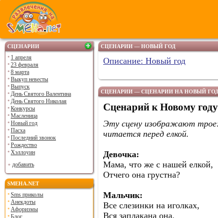
СЦЕНАРИИ
СЦЕНАРИИ — НОВЫЙ ГОД
1 апреля
Описание: Новый год
23 февраля
8 марта
Выкуп невесты
Выпуск
СЦЕНАРИИ — СЦЕНАРИИ НА НОВЫЙ ГОД.
День Святого Валентина
День Святого Николая
Сценарий к Новому году
Конкурсы
Масленица
Эту сцену изображают трое:
Новый год
Пасха
читается перед елкой.
Последний звонок
Рождество
Хэллоуин
Девочка:
Мама, что же с нашей елкой,
добавить
Отчего она грустна?
SMEHA.NET
Мальчик:
Sms приколы
Анекдоты
Все слезинки на иголках,
Афоризмы
Вся заплакана она.
Блог