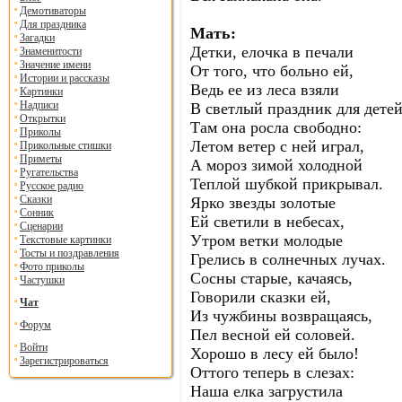
Демотиваторы
Для праздника
Мать:
Загадки
Детки, елочка в печали
Знаменитости
Значение имени
От того, что больно ей,
Истории и рассказы
Ведь ее из леса взяли
Картинки
Надписи
В светлый праздник для детей
Открытки
Там она росла свободно:
Приколы
Летом ветер с ней играл,
Прикольные стишки
Приметы
А мороз зимой холодной
Ругательства
Теплой шубкой прикрывал.
Русское радио
Сказки
Ярко звезды золотые
Сонник
Ей светили в небесах,
Сценарии
Утром ветки молодые
Текстовые картинки
Тосты и поздравления
Грелись в солнечных лучах.
Фото приколы
Сосны старые, качаясь,
Частушки
Говорили сказки ей,
Чат
Из чужбины возвращаясь,
Форум
Пел весной ей соловей.
Войти
Хорошо в лесу ей было!
Зарегистрироваться
Оттого теперь в слезах:
Наша елка загрустила