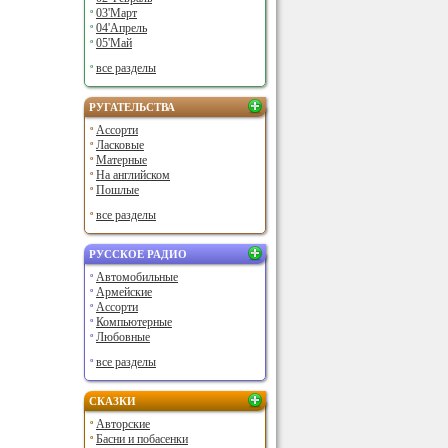
03'Март
04'Апрель
05'Май
все разделы
РУГАТЕЛЬСТВА
Ассорти
Ласковые
Матерные
На английском
Пошлые
все разделы
РУССКОЕ РАДИО
Автомобильные
Армейские
Ассорти
Компьютерные
Любовные
все разделы
СКАЗКИ
Авторские
Басни и побасенки