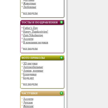
Животные
Любовные
все разделы
ТОСТЫ И ПОЗДРАВЛЕНИЯ
Father’s Day
Happy Thanksgiving!
Zum Nikolaustag
Ассорти
В компании медиков
все разделы
ФОТО ПРИКОЛЫ
3D рисунки
Автомобильные
Армия, военные
Блондинки
Боди арт
все разделы
ЧАСТУШКИ
Ассорти
Детские
Женские