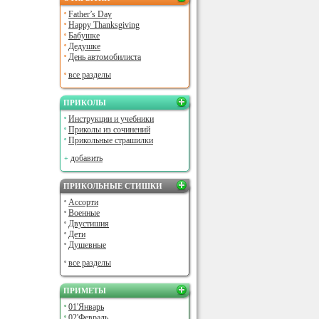
Father’s Day
Happy Thanksgiving
Бабушке
Дедушке
День автомобилиста
все разделы
ПРИКОЛЫ
Инструкции и учебники
Приколы из сочинений
Прикольные страшилки
добавить
ПРИКОЛЬНЫЕ СТИШКИ
Ассорти
Военные
Двустишия
Дети
Душевные
все разделы
ПРИМЕТЫ
01'Январь
02'Февраль