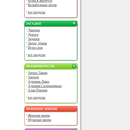
Игры в автобусе
Колыбельные песни
все разделы
ЗАГАДКИ
Данетки
Дорога
Задачки
Звери, птицы
Игра слов
все разделы
ЗНАМЕНИТОСТИ
Аврил Лавин
Аврора
Адриана Лима
Адриана Скленарикова
Алан Рикман
все разделы
ЗНАЧЕНИЕ ИМЕНИ
Женские имена
Мужские имена