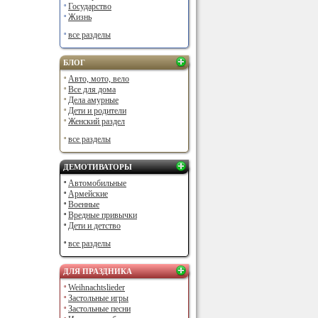
Государство
Жизнь
все разделы
БЛОГ
Авто, мото, вело
Все для дома
Дела амурные
Дети и родители
Женский раздел
все разделы
ДЕМОТИВАТОРЫ
Автомобильные
Армейские
Военные
Вредные привычки
Дети и детство
все разделы
ДЛЯ ПРАЗДНИКА
Weihnachtslieder
Застольные игры
Застольные песни