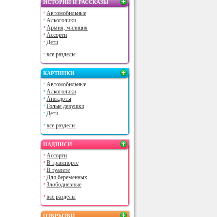
ИСТОРИИ И РАССКАЗЫ
Автомобильные
Алкоголики
Армия, милиция
Ассорти
Дети
все разделы
КАРТИНКИ
Автомобильные
Алкоголики
Анекдоты
Голые девушки
Дети
все разделы
НАДПИСИ
Ассорти
В транспорте
В туалете
Для беременных
Злободневные
все разделы
ОТКРЫТКИ