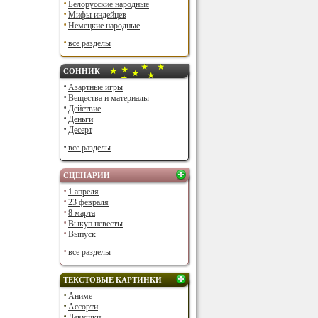
Белорусские народные
Мифы индейцев
Немецкие народные
все разделы
СОННИК
Азартные игры
Вещества и материалы
Действие
Деньги
Десерт
все разделы
СЦЕНАРИИ
1 апреля
23 февраля
8 марта
Выкуп невесты
Выпуск
все разделы
ТЕКСТОВЫЕ КАРТИНКИ
Аниме
Ассорти
Девушки