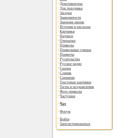
Демотиваторы
Для праздника
Загадки
Знаменитости
Значение имени
Истории и рассказы
Картинки
Надписи
Открытки
Приколы
Прикольные стишки
Приметы
Ругательства
Русское радио
Сказки
Сонник
Сценарии
Текстовые картинки
Тосты и поздравления
Фото приколы
Частушки
Чат
Форум
Войти
Зарегистрироваться