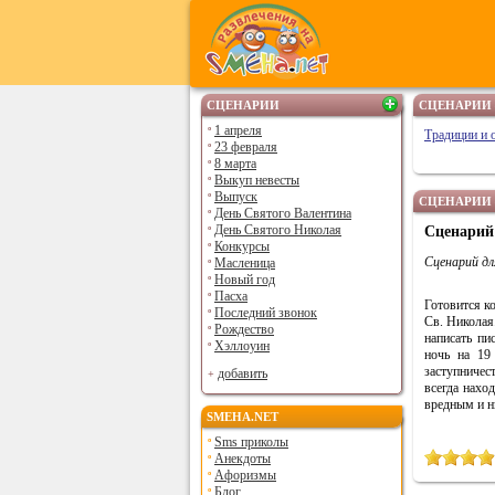
СЦЕНАРИИ
СЦЕНАРИИ 
1 апреля
Традиции и 
23 февраля
8 марта
Выкуп невесты
Выпуск
СЦЕНАРИИ 
День Святого Валентина
День Святого Николая
Сценарий
Конкурсы
Сценарий дл
Масленица
Новый год
Пасха
Готовится к
Последний звонок
Св. Николая
Рождество
написать пи
Хэллоуин
ночь на 19
заступничес
добавить
всегда нахо
вредным и н
SMEHA.NET
Sms приколы
Анекдоты
Афоризмы
Блог