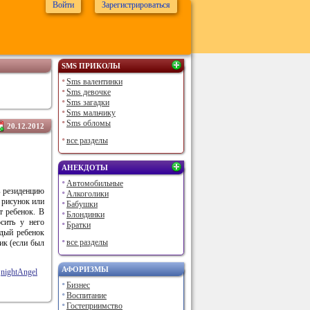
Войти
Зарегистрироваться
SMS ПРИКОЛЫ
Sms валентинки
Sms девочке
Sms загадки
Sms мальчику
Sms обломы
20.12.2012
все разделы
АНЕКДОТЫ
Автомобильные
в резиденцию
Алкоголики
 рисунок или
Бабушки
т ребенок. В
Блондинки
сить у него
Братки
ждый ребенок
все разделы
ик (если был
АФОРИЗМЫ
nightAngel
Бизнес
Воспитание
Гостеприимство