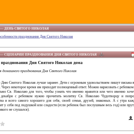
— ДЕНЬ СВЯТОГО НИКОЛАЯ
особенности празднования Дня Святого Николая
— СЦЕНАРИИ ПРАЗДНОВАНИЯ ДНЯ СВЯТОГО НИКОЛАЯ
 празднования Дня Святого Николая дома
я домашнего празднования Дня Святого Николая
о Дню Святого Николая лучше заранее. Дети с огромным удовольствием пишут письма 
. Через некоторое время им приходит полноценный ответ. Можно нарисовать с ребенком
сьмо Св. Николаю для того, чтобы узнать что именно нравится или чего именно хоче
 декабря с ребенком нужно прочитать молитву Св. Николаю Чудотворцу и попро
тва и всего самого хорошего для себя, своей семьи, друзей, знакомых. А с утра ка
дит у себя под подушкой или сладости (если ребенок был послушным весь год) или прут
икого не слушался).